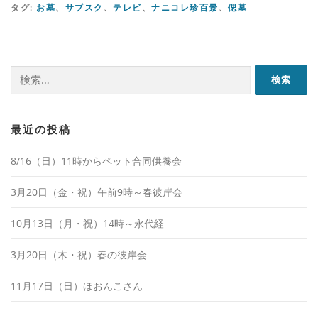
タグ:
お墓
、
サブスク
、
テレビ
、
ナニコレ珍百景
、
偲墓
検
索:
最近の投稿
8/16（日）11時からペット合同供養会
3月20日（金・祝）午前9時～春彼岸会
10月13日（月・祝）14時～永代経
3月20日（木・祝）春の彼岸会
11月17日（日）ほおんこさん