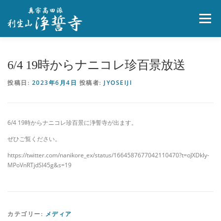
コ
ン
メニュー
テ
ン
ツ
へ
浄誓寺とは
葬儀・寺院葬
法要・永代供養墓
6/4 19時からナニコレ珍百景放送
ス
キ
投稿日:
2023年6月4日
投稿者:
JYOSEIJI
ッ
プ
人生相談
ペット供養
お問合せ
6/4 19時からナニコレ珍百景に浄誓寺が出ます。
ぜひご覧ください。
https://twitter.com/nanikore_ex/status/1664587677042110470?t=oJXDkly-
MPoVnRTjdSl45g&s=19
カテゴリー:
メディア