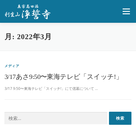
コ
ン
メニュー
テ
ン
ツ
へ
浄誓寺とは
葬儀・寺院葬
法要・永代供養墓
月:
2022年3月
ス
キ
ッ
プ
人生相談
ペット供養
お問合せ
メディア
3/17あさ9:50〜東海テレビ「スイッチ!」
3/17 9:50〜東海テレビ「スイッチ!」にて偲墓について …
検
索: