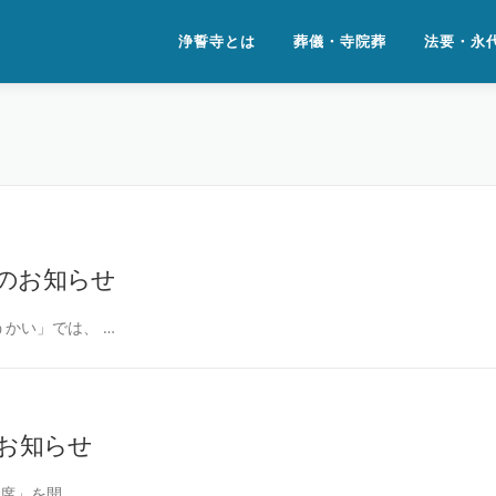
浄誓寺とは
葬儀・寺院葬
法要・永
いのお知らせ
かい」では、 …
のお知らせ
席」を開 …