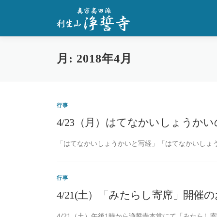
コ
ン
テ
ン
ツ
月:
2018年4月
へ
ス
キ
ッ
プ
行事
4/23（月）はてなかいしょうか
「はてなかいしょうかいと写経」「はてなかいしょう
行事
4/21(土）「みたらし寄席」開催
4/21（土）午後1時から浄誓寺本堂にて「みたらし寄