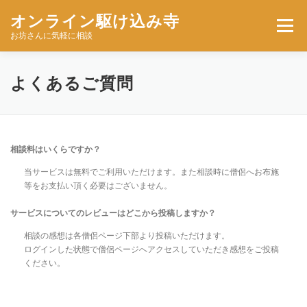
コ
オンライン駆け込み寺
ン
メニュー
テ
お坊さんに気軽に相談
ン
ツ
へ
お坊さんを探す
サイトの使い方
ユーザー登録
よくあるご質問
ス
キ
ッ
ログイン
プ
相談料はいくらですか？
当サービスは無料でご利用いただけます。また相談時に僧侶へお布施
等をお支払い頂く必要はございません。
サービスについてのレビューはどこから投稿しますか？
相談の感想は各僧侶ページ下部より投稿いただけます。
ログインした状態で僧侶ページへアクセスしていただき感想をご投稿
ください。