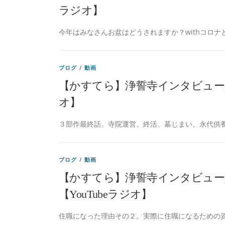
ラジオ】
今年はみなさんお盆はどうされますか？withコロナ
ブログ
/
動画
【かすてら】浄誓寺インタビューpar
オ】
３部作最終話。寺院運営、終活、墓じまい、永代供養
ブログ
/
動画
【かすてら】浄誓寺インタビューpa
【YouTubeラジオ】
住職になった理由その２。実際に住職になるための資