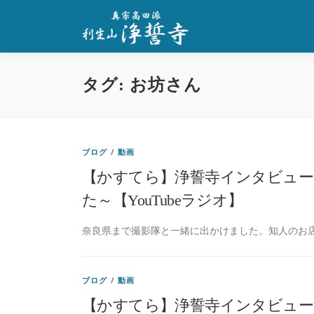
コ
ン
テ
ン
ツ
タグ:
お坊さん
へ
ス
キ
ッ
プ
ブログ
/
動画
【かすてら】浄誓寺インタビュー
た～【YouTubeラジオ】
奈良県まで撮影隊と一緒に出かけました。知人のお店
ブログ
/
動画
【かすてら】浄誓寺インタビューpar