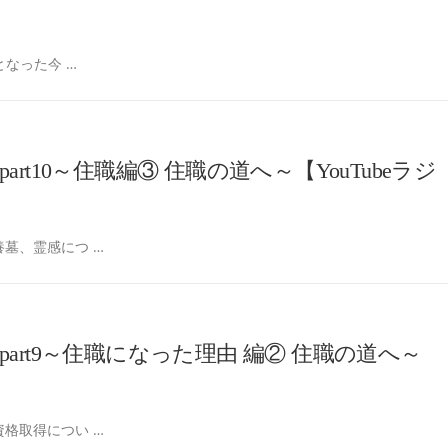
となった今 …
t10～住職編③ 住職の道へ～【YouTubeラジ
墓、霊感につ …
rt9～住職になった理由 編② 住職の道へ～
格取得につい …