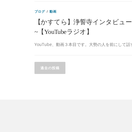
ブログ
/
動画
【かすてら】浄誓寺インタビュー p
~【YouTubeラジオ】
YouTube、動画３本目です。大勢の人を前にして話
投
過去の投稿
稿
ナ
ビ
ゲ
ー
シ