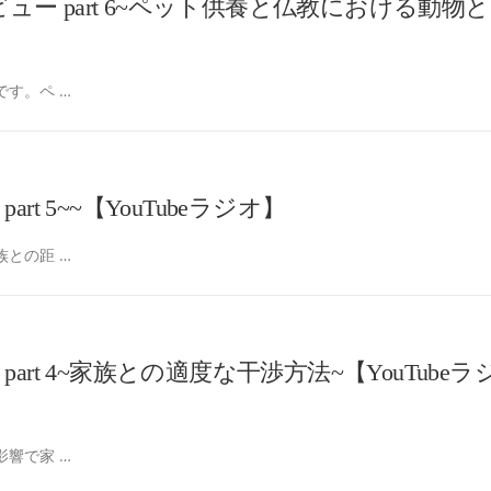
ビュー part 6~ペット供養と仏教における動物と
です。ペ …
 5~~【YouTubeラジオ】
族との距 …
rt 4~家族との適度な干渉方法~【YouTubeラ
影響で家 …