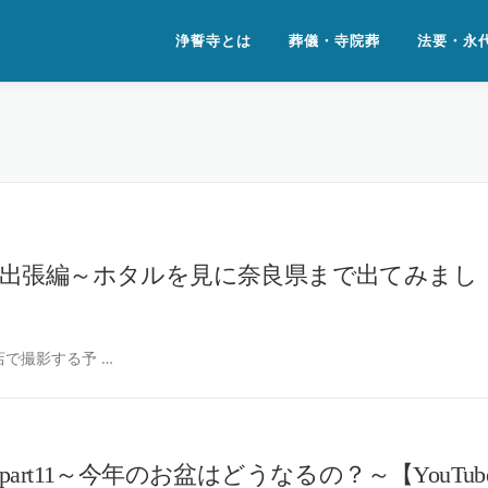
浄誓寺とは
葬儀・寺院葬
法要・永
出張編～ホタルを見に奈良県まで出てみまし
で撮影する予 …
t11～今年のお盆はどうなるの？～【YouTub